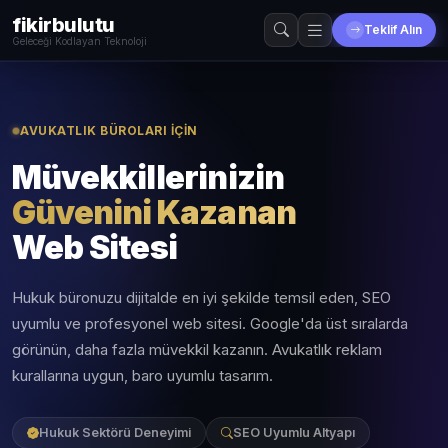
fikirbulutu
Teklif Alın
Geleceği Kodlayan Teknoloji
AVUKATLIK BÜROLARI İÇIN
Müvekkillerinizin
Güvenini Kazanan
Web Sitesi
Hukuk büronuzu dijitalde en iyi şekilde temsil eden, SEO
uyumlu ve profesyonel web sitesi. Google'da üst sıralarda
görünün, daha fazla müvekkil kazanın. Avukatlık reklam
kurallarına uygun, baro uyumlu tasarım.
Hukuk Sektörü Deneyimi
SEO Uyumlu Altyapı