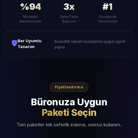
%94
3x
#1
Müvekkil
Daha Fazla
Google'da
Memnuniyeti
Başvuru
Görünürlük
Bar Uyumlu
Avukatlık reklam kurallarına uygun içerik
Tasarım
yapısı
Fiyatlandırma
Büronuza Uygun
Paketi Seçin
Tüm paketler tek seferlik ödeme, sınırsız kullanım.