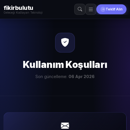
fikirbulutu
Teklif Alın
Geleceği Kodlayan Teknoloji
Kullanım Koşulları
Son güncelleme:
06 Apr 2026