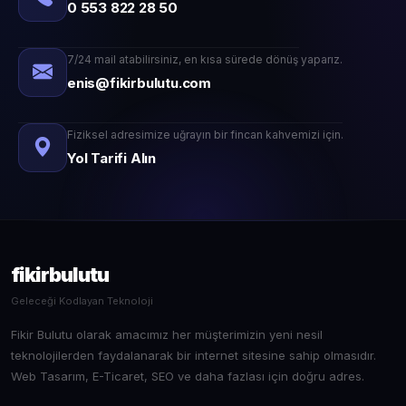
0 553 822 28 50
7/24 mail atabilirsiniz, en kısa sürede dönüş yaparız.
enis@fikirbulutu.com
Fiziksel adresimize uğrayın bir fincan kahvemizi için.
Yol Tarifi Alın
fikirbulutu
Geleceği Kodlayan Teknoloji
Fikir Bulutu olarak amacımız her müşterimizin yeni nesil
teknolojilerden faydalanarak bir internet sitesine sahip olmasıdır.
Web Tasarım, E-Ticaret, SEO ve daha fazlası için doğru adres.