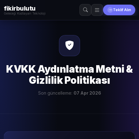
fikirbulutu
Teklif Alın
Geleceği Kodlayan Teknoloji
KVKK Aydınlatma Metni &
Gizlilik Politikası
Son güncelleme:
07 Apr 2026