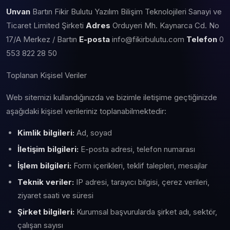
Unvan
Bartın Fikir Bulutu Yazılım Bilişim Teknolojileri Sanayi ve
Ticaret Limited Şirketi
Adres
Orduyeri Mh. Kaynarca Cd. No
17/A Merkez / Bartın
E-posta
info@fikirbulutu.com
Telefon
0
553 822 28 50
Toplanan Kişisel Veriler
Web sitemizi kullandığınızda ve bizimle iletişime geçtiğinizde
aşağıdaki kişisel verileriniz toplanabilmektedir:
Kimlik bilgileri:
Ad, soyad
İletişim bilgileri:
E-posta adresi, telefon numarası
İşlem bilgileri:
Form içerikleri, teklif talepleri, mesajlar
Teknik veriler:
IP adresi, tarayıcı bilgisi, çerez verileri,
ziyaret saati ve süresi
Şirket bilgileri:
Kurumsal başvurularda şirket adı, sektör,
çalışan sayısı